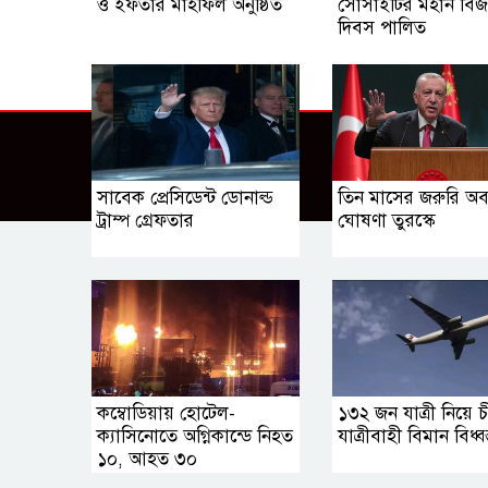
ও ইফতার মাহফিল অনুষ্ঠিত
সোসাইটির মহান বি
দিবস পালিত
সাবেক প্রেসিডেন্ট ডোনাল্ড
তিন মাসের জরুরি অবস
ট্রাম্প গ্রেফতার
ঘোষণা তুরস্কে
কম্বোডিয়ায় হোটেল-
১৩২ জন যাত্রী নিয়ে চ
ক্যাসিনোতে অগ্নিকান্ডে নিহত
যাত্রীবাহী বিমান বিধ্বস
১০, আহত ৩০