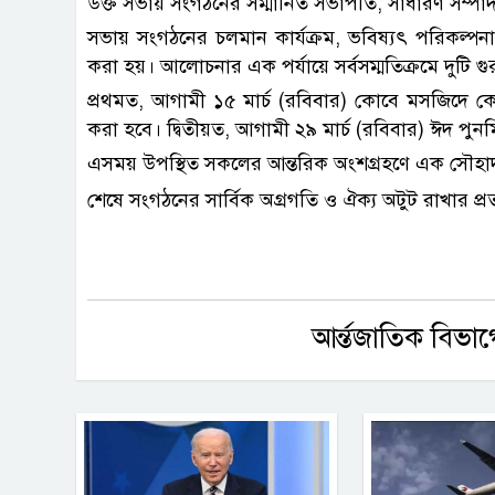
উক্ত সভায় সংগঠনের সম্মানিত সভাপতি, সাধারণ সম্পাদকস
সভায় সংগঠনের চলমান কার্যক্রম, ভবিষ্যৎ পরিকল্পনা এব
করা হয়। আলোচনার এক পর্যায়ে সর্বসম্মতিক্রমে দুটি গুরুত্ব
প্রথমত, আগামী ১৫ মার্চ (রবিবার) কোবে মসজিদে
করা হবে। দ্বিতীয়ত, আগামী ২৯ মার্চ (রবিবার) ঈদ পুনর্ম
এসময় উপস্থিত সকলের আন্তরিক অংশগ্রহণে এক সৌহার্দ্যপূর্ণ
শেষে সংগঠনের সার্বিক অগ্রগতি ও ঐক্য অটুট রাখার প্রত
আর্ন্তজাতিক বিভা