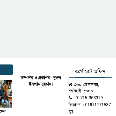
কর্পোরেট অফিস
সম্পাদক ও প্রকাশক : নূরুল
ইসলাম নূরচান।
৩৬০, ভেলানগর,
নরসিংদী, ১৬০০।
+01715-363319
বিজ্ঞাপন:
+01911771537
দেশ