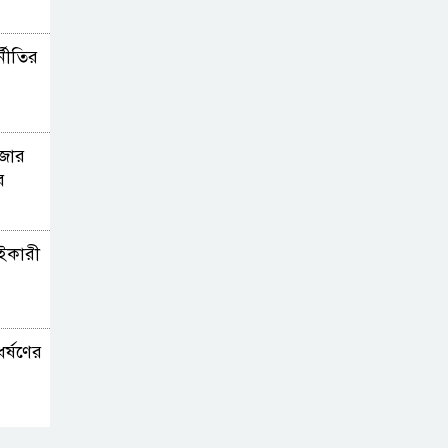
্নীতির
াজার
র
াইকারী
ধর্ষণের