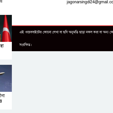
জয়
jagonarsingdi24@gmail.c
এই ওয়েবসাইটের কোনো লেখা বা ছবি অনুমতি ছাড়া নকল করা বা অন্য কোথা
সংরক্ষিত।
্থা
ীনা
্ত