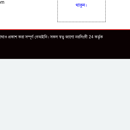
om
থাকুন।
ও প্রকাশ করা সম্পূর্ণ বেআইনি। সকল স্বত্ব জাগো নরসিংদী 24 কর্তৃক