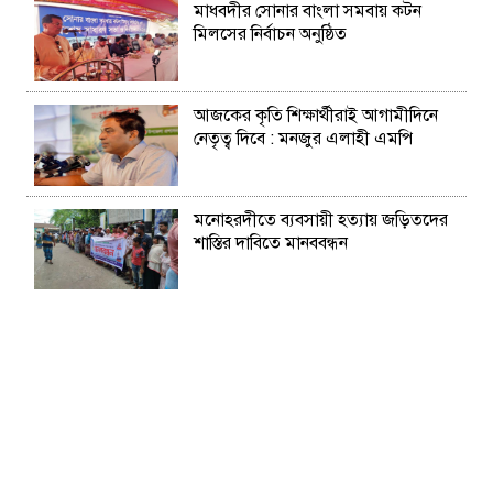
মাধবদীর সোনার বাংলা সমবায় কটন
মিলসের নির্বাচন অনুষ্ঠিত
আজকের কৃতি শিক্ষার্থীরাই আগামীদিনে
নেতৃত্ব দিবে : মনজুর এলাহী এমপি
মনোহরদীতে ব্যবসায়ী হত্যায় জড়িতদের
শাস্তির দাবিতে মানববন্ধন