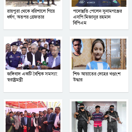
রায়পুরা থেকে বরিশালে গিয়ে
পদোন্নতি পেলেন সুনামগঞ্জের
ধর্ষণ, অতপর গ্রেফতার
এসপি মিজানুর রহমান
বিপিএম
জঙ্গিবাদ একটি বৈশ্বিক সমস্যা:
শিশু আয়াতের দেহের খণ্ডাংশ
স্বরাষ্ট্রমন্ত্রী
উদ্ধার