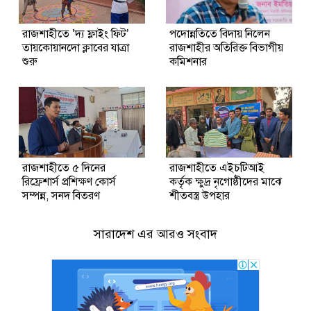
রাজশাহীতে ’দ্য ফ্লাইং ফিট’
পদোন্নতিতে বিদায় নিলেন
তায়কোয়ানদো ক্লাবের যাত্রা
রাজশাহীর অতিরিক্ত বিভাগীয়
শুরু
কমিশনার
রাজশাহীতে ৫ দিনের
রাজশাহীতে এইচটিআই
রিফ্রেশার্স প্রশিক্ষণ কোর্স
কর্তৃক ক্ষুদ্র নৃগোষ্ঠীদের মাঝে
সম্পন্ন, সনদ বিতরণ
শীতবস্ত্র উপহার
সারাদেশ এর আরও সংবাদ