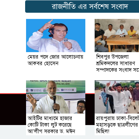
রাজনীতি এর সর্বশেষ সংবাদ
মেয়র পদে জোর আলোচনায়
শিবপুর উপজেলা
আকবর হোসেন
শ্রমিকদলের সাধারণ
সম্পাদকের সংবাদ সম
আইটির মাধ্যমে হাজার
রায়পুরায় ঢাকা-সিলে
কোটি টাকা লুট করেছে
মহাসড়কে ছাত্রলীগের
আ’লীগ সরকার ড. মঈন
মিছিল!
খান