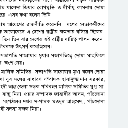
লেদা জিয়ার রোগমুক্তি ও দীর্ঘায়ু কামনায় দোয়া
ক্ত হয়ে এসব কথা বলেন তিনি।
াম আয়েশের রাজনীতি করেননি, দলের নেতাকর্মীদের
ালোবেসে এ দেশের রাষ্ট্রীয় ক্ষমতায় বসিয়ে ছিলেন।
 তিন তিন বার দেশের এই রাষ্ট্রীয় দায়িত্ব পালন করেন।
জের জীবনকে উৎসর্গ করেছিলেন।
ভাপতি সারোয়ার মৃধার সভাপতিত্বে দোয়া মাহফিলে
নুষ অংশ নেয়।
ন মালিক সমিতির সভাপতি সারোয়ার মৃধা বলেন,দোয়া
জেলা যুব দলের সাধারণ সম্পাদক হাসানুজ্জামান সরকার,
দী আন্ত:জেলা সড়ক পরিবহন মালিক সমিতির যুগ্ম সা.
্চু মিয়া, প্রচার সম্পাদক জাহাঙ্গীর আলম, পাঁচদোনা
 সংগঠনের দপ্তর সম্পাদক মওদুদ আহমেদ,, পাঁচদোনা
হী সদস্য সজল মিয়া।