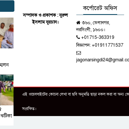
কর্পোরেট অফিস
সম্পাদক ও প্রকাশক : নূরুল
ইসলাম নূরচান।
৩৬০, ভেলানগর,
নরসিংদী, ১৬০০।
+01715-363319
বিজ্ঞাপন:
+01911771537
jagonarsingdi24@gmail.c
্মেলন
এই ওয়েবসাইটের কোনো লেখা বা ছবি অনুমতি ছাড়া নকল করা বা অন্য কোথা
সংরক্ষিত।
ট
 ঝটিকা