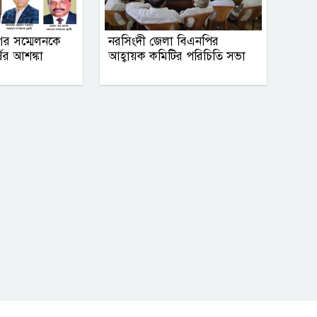
ের সম্মেলনকে
নরসিংদী জেলা বিএনপির
ষের আশঙ্কা
আহ্বায়ক কমিটির পরিচিতি সভা