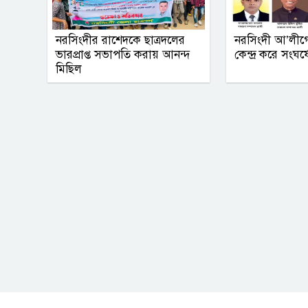
নরসিংদীর রাশেদকে ছাত্রদলের
নরসিংদী আ’লীগ
ভারপ্রাপ্ত সভাপতি করায় আনন্দ
কেন্দ্র করে সংঘর্
মিছিল