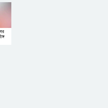
লের
াঙ্গ