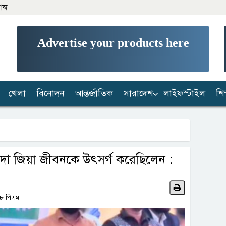
ব্দ
Advertise your products here
খেলা
বিনোদন
আন্তর্জাতিক
সারাদেশ
লাইফস্টাইল
শিক
 খালেদা জিয়া জীবনকে উৎসর্গ করেছিলেন :
:৫৮ পিএম