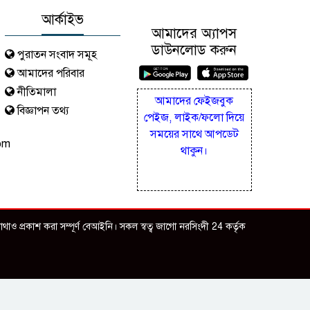
আর্কাইভ
আমাদের অ্যাপস
ডাউনলোড করুন
পুরাতন সংবাদ সমূহ
আমাদের পরিবার
নীতিমালা
আমাদের ফেইজবুক
বিজ্ঞাপন তথ্য
পেইজ, লাইক/ফলো দিয়ে
সময়ের সাথে আপডেট
om
থাকুন।
ও প্রকাশ করা সম্পূর্ণ বেআইনি। সকল স্বত্ব জাগো নরসিংদী 24 কর্তৃক