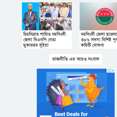
চিরনিদ্রায় শায়িত নরসিংদী
নরসিংদী জেলা ছাত্রদ
জেলা বিএনপি নেতা
৩৮৬ সদস্য বিশিষ্ট পূর্ণ
মুকাররম ভূঁইয়া
কমিটি ঘোষণা
রাজনীতি এর আরও সংবাদ