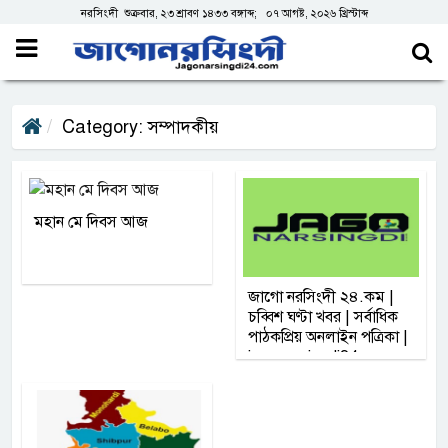
নরসিংদী শুক্রবার, ২৩ শ্রাবণ ১৪৩৩ বঙ্গাব্দ; ০৭ আগষ্ট, ২০২৬ খ্রিস্টাব্দ
Category: সম্পাদকীয়
মহান মে দিবস আজ
জাগো নরসিংদী ২৪.কম |
চব্বিশ ঘণ্টা খবর | সর্বাধিক
পাঠকপ্রিয় অনলাইন পত্রিকা |
jagonarsingdi24.com