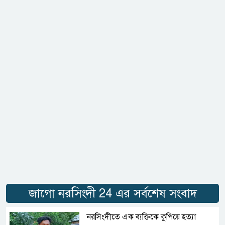
জাগো নরসিংদী 24 এর সর্বশেষ সংবাদ
নরসিংদীতে এক ব্যক্তিকে কুপিয়ে হত্যা