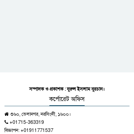
সম্পাদক ও প্রকাশক : নূরুল ইসলাম নূরচান।
কর্পোরেট অফিস
৩৬০, ভেলানগর, নরসিংদী, ১৬০০।
+01715-363319
বিজ্ঞাপন:
+01911771537