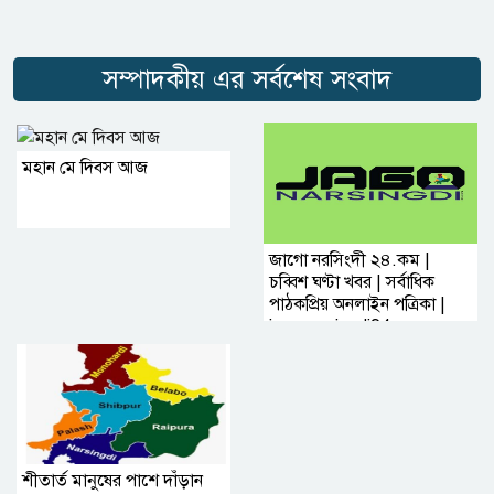
সম্পাদকীয় এর সর্বশেষ সংবাদ
মহান মে দিবস আজ
জাগো নরসিংদী ২৪.কম |
চব্বিশ ঘণ্টা খবর | সর্বাধিক
পাঠকপ্রিয় অনলাইন পত্রিকা |
jagonarsingdi24.com
শীতার্ত মানুষের পাশে দাঁড়ান